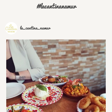
#lacantinanamur
la_cantina_namur