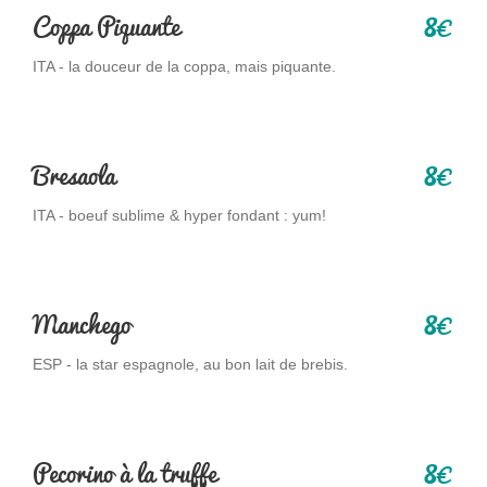
8
Coppa Piquante
€
ITA - la douceur de la coppa, mais piquante.
8
Bresaola
€
ITA - boeuf sublime & hyper fondant : yum!
8
Manchego
€
ESP - la star espagnole, au bon lait de brebis.
8
Pecorino à la truffe
€